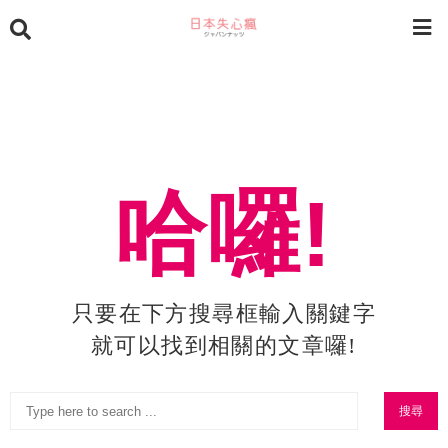
哈囉!
只要在下方搜尋框輸入關鍵字
就可以找到相關的文章囉!