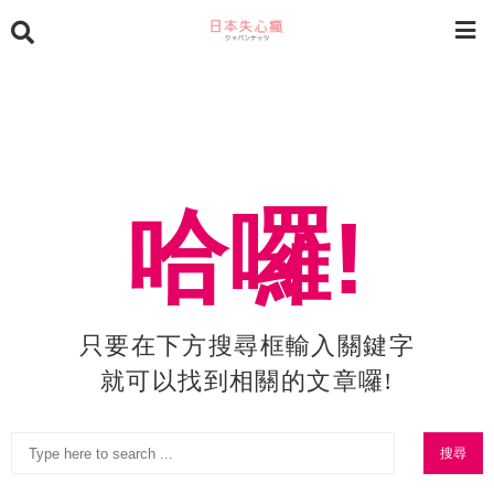
哈囉!
只要在下方搜尋框輸入關鍵字
就可以找到相關的文章囉!