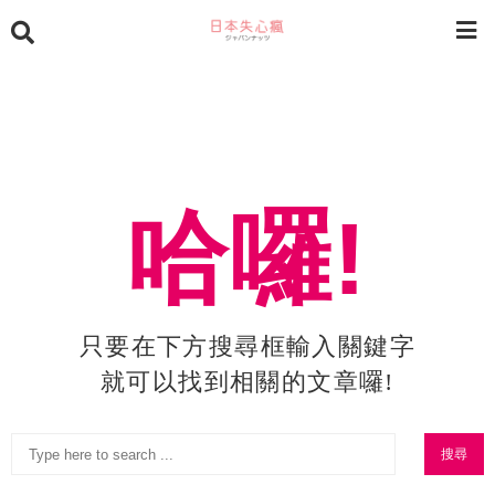
哈囉!
只要在下方搜尋框輸入關鍵字
就可以找到相關的文章囉!