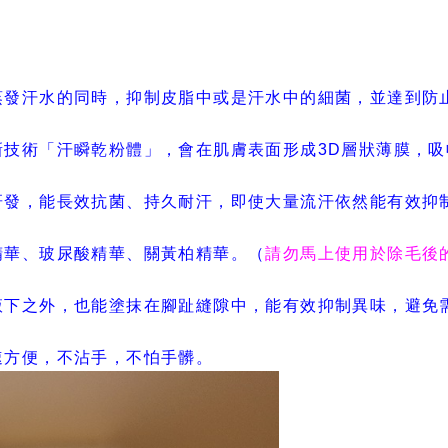
蒸發汗水的同時，抑制皮脂中或是汗水中的細菌，並達到防
新技術「汗瞬乾粉體」，會在肌膚表面形成3D層狀薄膜，吸
研發，能長效抗菌、持久耐汗，即使大量流汗依然能有效抑
精華、玻尿酸精華、關黃柏精華。（
請勿馬上使用於除毛後
腋下之外，也能塗抹在腳趾縫隙中，能有效抑制異味，避免
速方便，不沾手，不怕手髒。