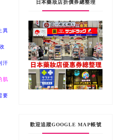
日本藥妝店折價券總整理
止異
收
制汗
的肌
需要
歡迎追蹤GOOGLE MAP帳號