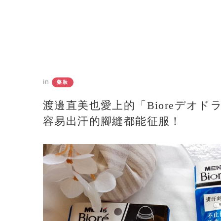
in
藥妝
渡邊直美也愛上的「Bioreデオ
容易出汗的腳縫都能征服！