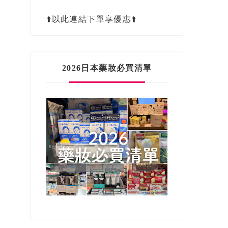
⬆️以此連結下單享優惠⬆️
2026日本藥妝必買清單