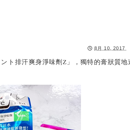
8月 10, 2017
ドラント排汗爽身淨味劑Z」，獨特的膏狀質地