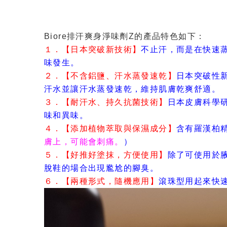
Biore排汗爽身淨味劑Z的產品特色如下：
１．【日本突破新技術】
不止汗，而是在快速
味發生。
２．【不含鋁鹽、汗水蒸發速乾】
日本突破性
汗水並讓汗水蒸發速乾，維持肌膚乾爽舒適。
３．【耐汗水、持久抗菌技術】
日本皮膚科學
味和異味。
４．【添加植物萃取與保濕成分】
含有羅漢柏
膚上，可能會刺痛。
）
５．【好推好塗抹，方便使用】
除了可使用於
脫鞋的場合出現尷尬的腳臭。
６．【兩種形式，隨機應用】
滾珠型用起來快