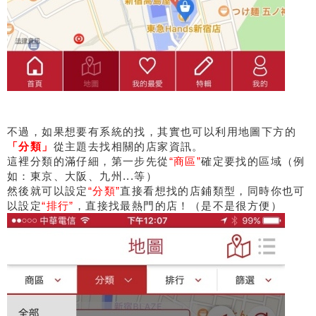
不過，如果想要有系統的找，其實也可以利用地圖下方的
「分類」
從主題去找相關的店家資訊。
這裡分類的滿仔細，第一步先從
“商區”
確定要找的區域（例
如：東京、大阪、九州...等）
然後就可以設定
“分類”
直接看想找的店鋪類型，同時你也可
以設定
“排行”
，直接找最熱門的店！（是不是很方便）