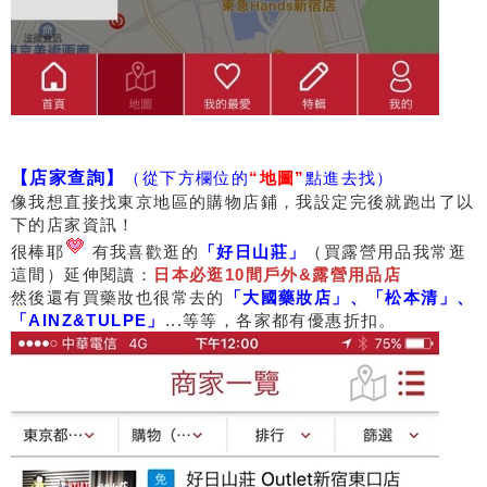
【店家查詢】
（從下方欄位的
“地圖”
點進去找）
像我想直接找東京地區的購物店鋪，我設定完後就跑出了以
下的店家資訊！
很棒耶
有我喜歡逛的
「好日山莊」
（買露營用品我常逛
這間）延伸閱讀：
日本必逛10間戶外&露營用品店
然後還有買藥妝也很常去的
「大國藥妝店」、「松本清」、
「AINZ&TULPE」
...等等，各家都有優惠折扣。