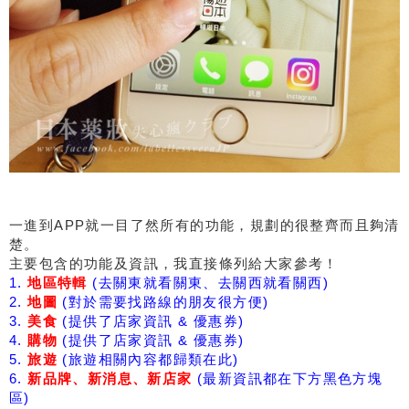
一進到APP就一目了然所有的功能，規劃的很整齊而且夠清
楚。
主要包含的功能及資訊，我直接條列給大家參考！
1.
地區特輯
(去關東就看關東、去關西就看關西)
2.
地圖
(對於需要找路線的朋友很方便)
3.
美食
(提供了店家資訊 & 優惠券)
4.
購物
(提供了店家資訊 & 優惠券)
5.
旅遊
(旅遊相關內容都歸類在此)
6.
新品牌、新消息、新店家
(最新資訊都在下方黑色方塊
區)