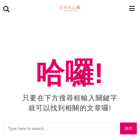
哈囉!
只要在下方搜尋框輸入關鍵字
就可以找到相關的文章囉!