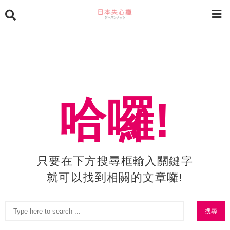
哈囉!
只要在下方搜尋框輸入關鍵字
就可以找到相關的文章囉!