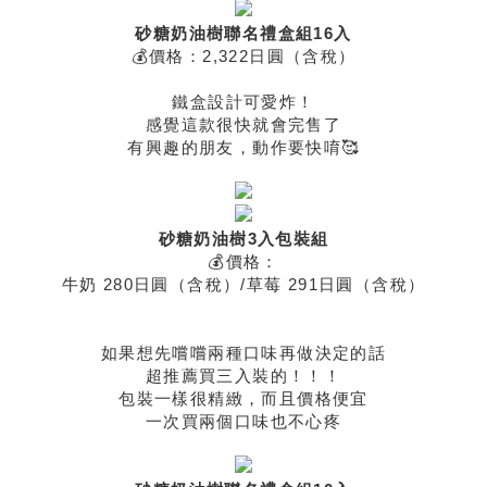
砂糖奶油樹聯名禮盒組16入
💰價格：2,322日圓（含稅）
鐵盒設計可愛炸！
感覺這款很快就會完售了
有興趣的朋友，動作要快唷🥰
砂糖奶油樹3入包裝組
💰價格：
牛奶 280日圓（含稅）/草莓 291日圓（含稅）
如果想先嚐嚐兩種口味再做決定的話
超推薦買三入裝的！！！
包裝一樣很精緻，而且價格便宜
一次買兩個口味也不心疼