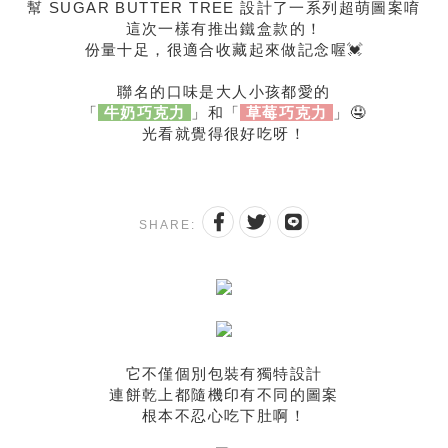
幫 SUGAR BUTTER TREE 設計了一系列超萌圖案唷
這次一樣有推出鐵盒款的！
份量十足，很適合收藏起來做記念喔💓
聯名的口味是大人小孩都愛的
「
牛奶巧克力
」和「
草莓巧克力
」🤤
光看就覺得很好吃呀！
SHARE:
它不僅個別包裝有獨特設計
連餅乾上都隨機印有不同的圖案
根本不忍心吃下肚啊！