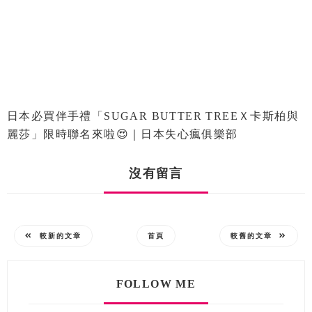
日本必買伴手禮「SUGAR BUTTER TREEＸ卡斯柏與
麗莎」限時聯名來啦😍｜日本失心瘋俱樂部
沒有留言
較新的文章
首頁
較舊的文章
FOLLOW ME