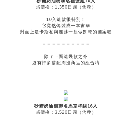
砂糖奶油樹聯名禮盒組10入
💰價格：1,350日圓（含稅）
10入這款很特別！
它竟然偽裝成一本書📖
封面上是
卡斯柏
與
麗莎
一起做餅乾的圖案喔
＝＝＝＝＝＝＝＝＝＝
除了上面這幾款之外
還有許多搭配周邊商品的組合唷
砂糖奶油樹聯名馬克杯組16入
💰價格：3,520日圓（含稅）