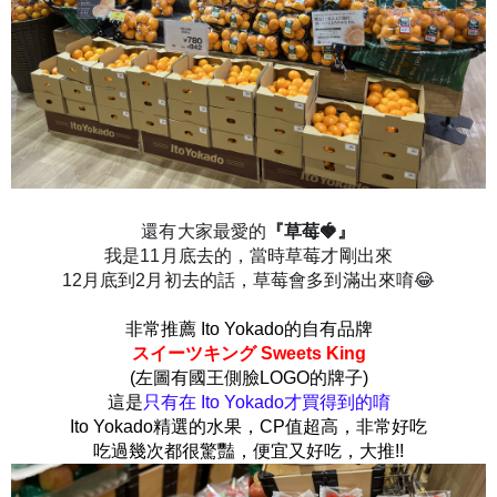
還有大家最愛的
『草莓🍓』
我是11月底去的，當時草莓才剛出來
12月底到2月初去的話，草莓會多到滿出來唷😂
非常推薦 Ito Yokado的自有品牌
スイーツキング Sweets King
(左圖有國王側臉LOGO的牌子)
這是
只有在 Ito Yokado才買得到的唷
Ito Yokado精選的水果，CP值超高，非常好吃
吃過幾次都很驚豔，便宜又好吃，大推!!