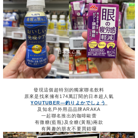
發現這個超特別的獨家聯名飲料
原來是找來擁有174萬訂閱的日本超人氣
YOUTUBER—釣りよかでしょう
及知名戶外用品品牌ARAKA
一起聯名推出的咖啡歐蕾
有微糖(藍瓶)及全糖(黃瓶)兩款
有興趣的朋友不要買錯囉