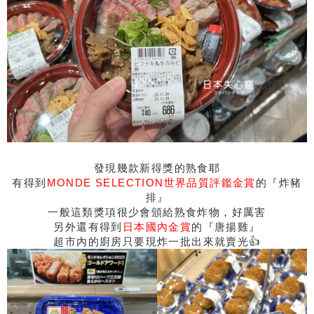
發現幾款新得獎的熟食耶
有得到
MONDE SELECTION世界品質評鑑金賞
的『炸豬
排』
一般這類獎項很少會頒給熟食炸物，好厲害
另外還有得到
日本國內金賞
的『唐揚雞』
超市內的廚房只要現炸一批出來就賣光👍