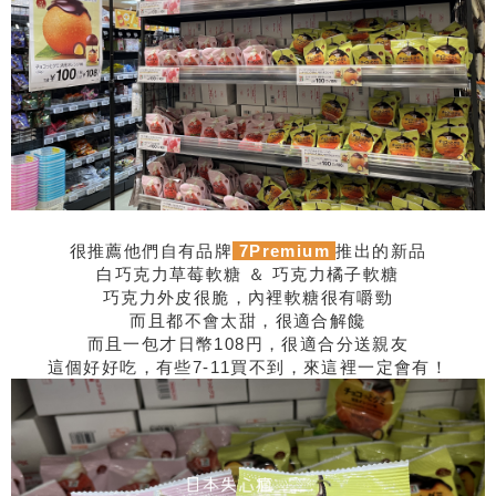
很推薦他們自有品牌
7Premium
推出的新品
白巧克力草莓軟糖 ＆ 巧克力橘子軟糖
巧克力外皮很脆，內裡軟糖很有嚼勁
而且都不會太甜，很適合解饞
而且一包才日幣108円，很適合分送親友
這個好好吃，有些7-11買不到，來這裡一定會有！