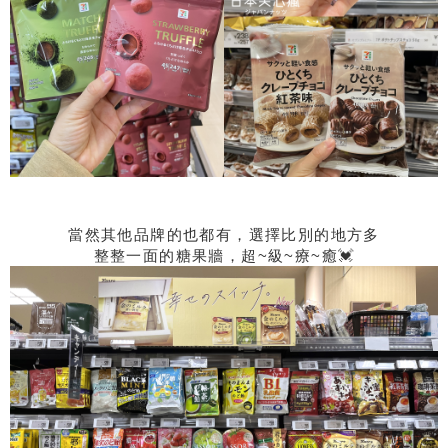
當然其他品牌的也都有，選擇比別的地方多
整整一面的糖果牆，超~級~療~癒💓