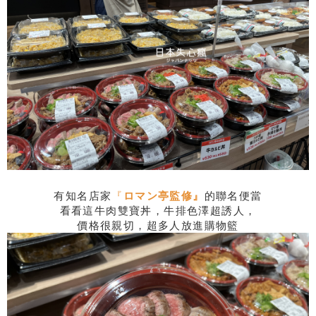
有知名店家
『
ロマン亭監修』
的聯名便當
看看這牛肉雙寶丼，牛排色澤超誘人，
價格很親切，超多人放進購物籃