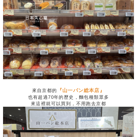
來自京都的
『山一パン総本店』
也有超過70年的歷史，麵包種類眾多
來這裡就可以買到，不用跑去京都