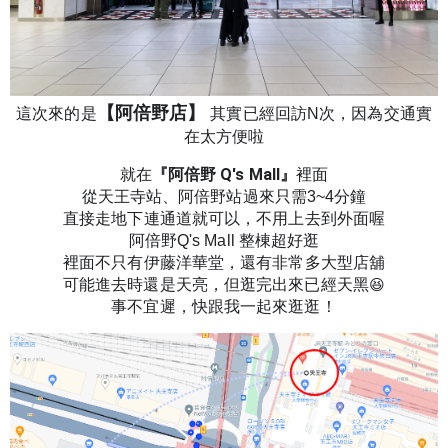
【
阿倍野店
】
這次來的是
其實已經回訪N次，因為
交通實
在太方便啦
『阿倍野 Q's Mall』
就在
裡面
從天王寺站、阿倍野站過來只需3~4分
鐘
直接走地下連通道就可以，不用上去到外面喔
阿倍野Q's Mall 整棟超好逛
裡面不只有伊藤洋華堂，還有非常多大型店舖
可能進去時還是天亮，但逛完出來已經天黑
😆
事不宜遲，快跟我一起來逛逛！