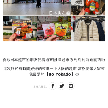
喜歡日本超市的朋友們看過來🙌
🛒超市系列終於前進關西啦
這次終於有時間好好的來逛一下大阪的超市
當然要帶大家來
【Ito Yokado】
我最愛的
😍
SHARE:
＿＿＿＿＿＿＿＿＿＿＿＿＿＿＿＿＿＿＿＿＿＿＿＿
＿