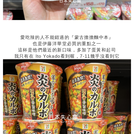
愛吃辣的人不能錯過的『蒙古擔擔麵中本』
也是伊藤洋華堂必買的重點之一
這杯是他們最近的新口味，多加了蛋黃和起司
我只有在 Ito Yokado看到喔，7-11幾乎沒看到它