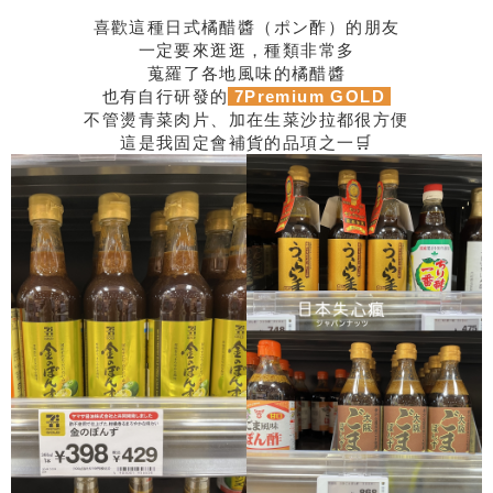
喜歡這種日式橘醋醬（ポン酢）的朋友
一定要來逛逛，種類非常多
蒐羅了各地風味的橘醋醬
也有自行研發的
7Premium GOLD
不管燙青菜肉片、加在生菜沙拉都很方便
這是我固定會補貨的品項之一🛒