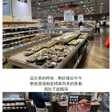
這次來的時候，剛好接近中午
整個賣場都是樸鼻而來的香氣
我肚子超餓🤤