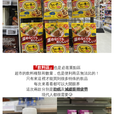
『飲料區』
也是必逛重點區
超市的飲料種類和數量，也是便利商店無法比的！
只有來這裡才能買到很多特殊的飲品
每次來看看都可以大開眼界
這次兩款分別是
助眠
及
減緩眼睛疲勞
現代人都很需要🥲