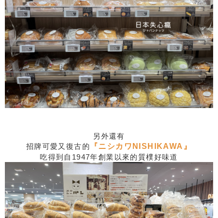
另外還有
招牌可愛又復古的
『ニシカワ
NISHIKAWA
』
吃得到自1947年創業以來的質樸好味道