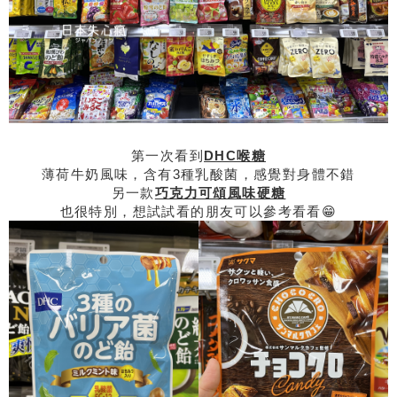
第一次看到
DHC喉糖
薄荷牛奶風味，含有3種乳酸菌，感覺對身體不錯
另一款
巧克力可頌風味硬糖
也很特別，想試試看的朋友可以參考看看😁