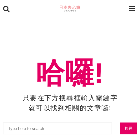
哈囉!
只要在下方搜尋框輸入關鍵字
就可以找到相關的文章囉!