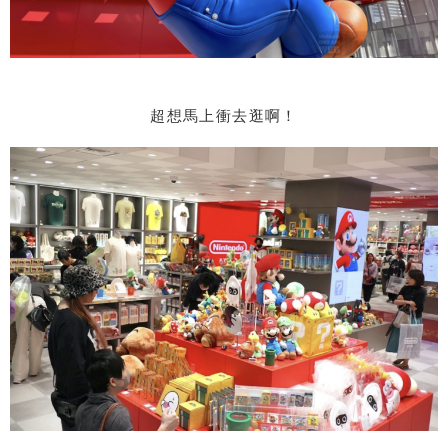
超想馬上衝去逛啊！