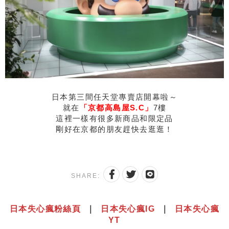
日本第三間任天堂專賣店開幕啦～
就在
「京都高島屋S.C」
7樓
這裡一樣有很多新商品和限定品
剛好在京都的朋友趕快去逛逛！
SHARE:
日本失心瘋粉絲頁
｜
日本失心瘋IG
｜
日本失心瘋
YT