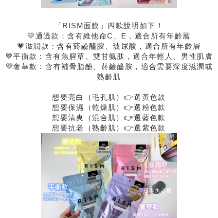
「RISM面膜」四款說明如下！
💛通透款：含有維他命C、E，適合所有年齡層
💗滋潤款：含有菸鹼醯胺、玻尿酸，適合所有年齡層
💙平衡款：含有魚腥草、雙甘氨肽，適合年輕人、男性肌膚
💜奢華款：含有補骨脂酚、菸鹼醯胺，適合需要深度滋潤或
熟齡肌
想要亮白（毛孔肌）👉選黃色款
想要保濕（乾燥肌）👉選粉色款
想要清爽（混合肌）👉選藍色款
想要抗老（熟齡肌）👉選紫色款