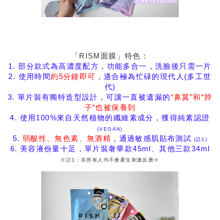
「RISM面膜」特色：
1. 部分款式為高濃度配方，功能多合一，洗臉後只需一片
2. 使用時間
約5分鐘即可
，適合極為忙碌的現代人(多工世
代)
3. 單片裝有獨特造型設計，可讓一直被遺漏的
“鼻翼”和“脖
子”也被保養到
4. 使用100%來自天然植物的纖維素成分，獲得純素認證
(VEGAN)
5.
弱酸性、無色素、無酒精
，通過敏感肌貼布測試
(註1)
6. 美容液份量十足，單片裝奢華款45ml、其他三款34ml
※註1：非所有人均不會產生刺激反應※