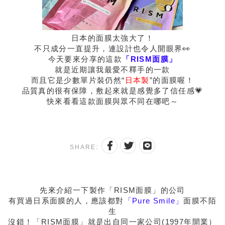
日本的面膜太強大了！
不只成分一直提升，連設計也令人開眼界👀
今天要來分享的這款
「RISM面膜」
就是近期讓我最愛不釋手的一款
而且它是少數單片裝仍然“
日本製
”的面膜喔！
品質真的很有保障，敷起來就是感覺多了信任感💗
快來看看這款面膜與眾不同在哪吧～
SHARE:
先來介紹一下製作「RISM面膜」的公司
有買過日系面膜的人，應該都對
「Pure Smile」
面膜不陌
生
沒錯！「RISM面膜」就是出自同一家公司(1997年開業）