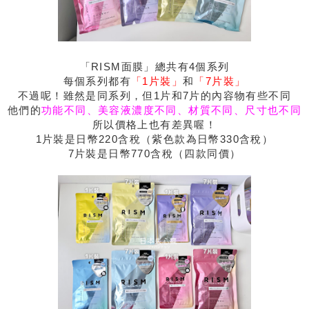
「RISM面膜」總共有4個系列
每個系列都有
「1片裝」
和
「7片裝」
不過呢！雖然是同系列，但1片和7片的內容物有些不同
他們的
功能不同、美容液濃度不同、材質不同、尺寸也不同
所以價格上也有差異喔！
1片裝是日幣220含稅（紫色款為日幣330含稅）
7片裝是日幣770含稅（四款同價）