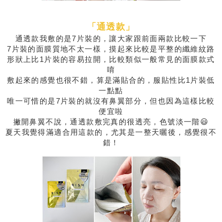
「通透款」
通透款我敷的是7片裝的，讓大家跟前面兩款比較一下
7片裝的面膜質地不太一樣，摸起來比較是平整的纖維紋路
形狀上比1片裝的容易拉開，比較類似一般常見的面膜款式
唷
敷起來的感覺也很不錯，算是滿貼合的，服貼性比1片裝低
一點點
唯一可惜的是7片裝的就沒有鼻翼部分，但也因為這樣比較
便宜啦
撇開鼻翼不說，通透款敷完真的很透亮，色號淡一階😃
夏天我覺得滿適合用這款的，尤其是一整天曬後，感覺很不
錯！