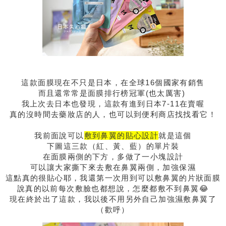
這款面膜現在不只是日本，在全球16個國家有銷售
而且還常常是面膜排行榜冠軍(也太厲害)
我上次去日本也發現，這款有進到日本7-11在賣喔
真的沒時間去藥妝店的人，也可以到便利商店找找看它！
我前面說可以
敷到鼻翼的貼心設計
就是這個
下圖這三款（紅、黃、藍）的單片裝
在面膜兩側的下方，多做了一小塊設計
可以讓大家撕下來去敷在鼻翼兩側，加強保濕
這點真的很貼心耶，我還第一次用到可以敷鼻翼的片狀面膜
說真的以前每次敷臉也都想說，怎麼都敷不到鼻翼😂
現在終於出了這款，我以後不用另外自己加強濕敷鼻翼了
（歡呼）