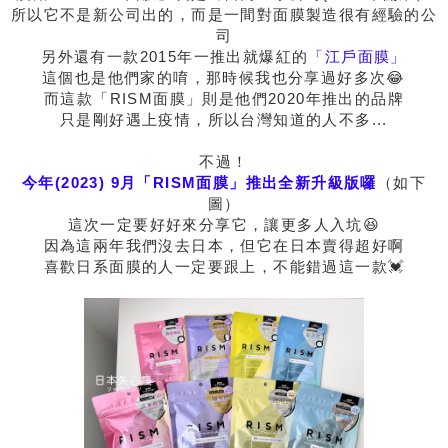
所以它不是新公司出的，而是一間對面膜製造很有經驗的公
司
另外還有一款2015年一推出就爆紅的
「江戶面膜」
這個也是他們家的唷，那時候我也分享過好多次😂
而這款「RISM面膜」則是他們2020年推出的品牌
只是剛好遇上疫情，所以台灣知道的人不多...
不過！
今年(2023) 9月
「RISM面膜」推出全新升級版囉
（如下
圖）
這次一定要好好來分享它，讓更多人入坑😆
因為這兩年我們沒去日本，但它在日本賣得超好啊
喜歡日系面膜的人一定要跟上，不能錯過這一款💓