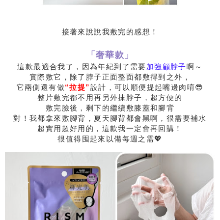
接著來說說我敷完的感想！
「奢華款」
這款最適合我了，因為年紀到了需要
加強顧脖子
啊～
實際敷它，除了脖子正面整面都敷得到之外，
它兩側還有做
“拉提”
設計，可以順便提起嘴邊肉唷😎
整片敷完都不用再另外抹脖子，超方便的
敷完臉後，剩下的繼續敷膝蓋和腳背
對！我都拿來敷腳背，夏天腳背都會黑啊，很需要補水
超實用超好用的，這款我一定會再回購！
很值得囤起來以備每週之需💖