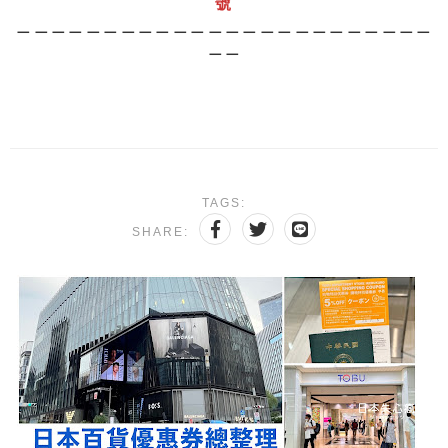
號
＿＿＿＿＿＿＿＿＿＿＿＿＿＿＿＿＿＿＿＿＿＿＿＿
＿＿
TAGS:
SHARE: