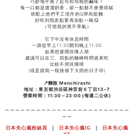
巧妙地平衡了起司和培根的鹹味！
每一口都是濃濃奶香，卻一點都不會覺得膩
搭配上他們手工現作的Q彈烏龍麵
好吃到我差點要再加點一碗😋
（可惜我的胃不爭氣）
它下午沒有休息時間
一路從早上11:30開到晚上11:00
如果想避開排隊人潮
建議可以在三、四點的離峰時間過來吃
比較不用排隊唷
(或是跟我一樣挑個下大雨的日子🤣)
📍麵散 Menchirashi
地址：東京都渋谷區神宮前６丁目13−7
營業時間：11:30～23:00 (每週二公休)
＿＿＿＿＿＿＿＿＿＿＿＿＿＿＿＿＿＿＿＿＿＿＿＿
＿＿
日本失心瘋粉絲頁
｜
日本失心瘋IG
｜
日本失心瘋