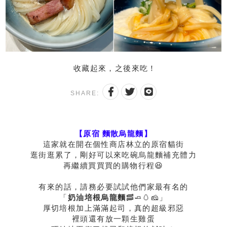
收藏起來，之後來吃！
SHARE:
【原宿 麵散烏龍麵】
這家就在開在個性商店林立的原宿貓街
逛街逛累了，剛好可以來吃碗烏龍麵補充體力
再繼續買買買的購物行程😆
有來的話，請務必要試試他們家最有名的
「
奶油培根烏龍麵
🥓🧈🥚🧀」
厚切培根加上滿滿起司，真的超級邪惡
裡頭還有放一顆生雞蛋