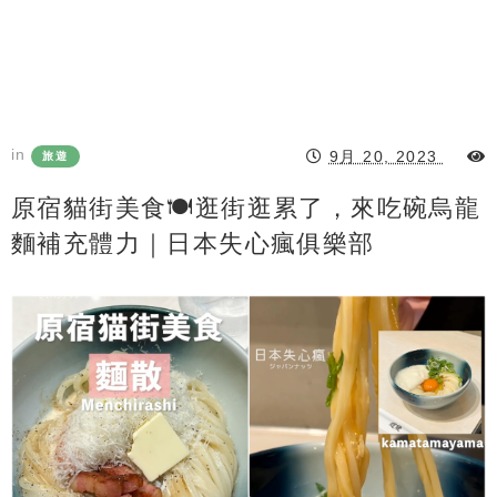
in
9月 20, 2023
旅遊
原宿貓街美食🍽逛街逛累了，來吃碗烏龍
麵補充體力｜日本失心瘋俱樂部