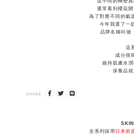
這中間的轉變真
通常看到櫻花開
為了對應不同的氣
今年我選了一
品牌名稱叫做
這
成分很
維持肌膚水潤
保養品就
SHARE:
SKI
全系列採用
日本前