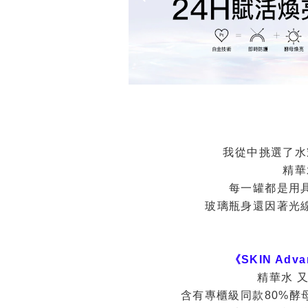
我從中挑選了水
精華
每一罐都是用
玻璃瓶身還因著光
《SKIN Ad
精華水 
含有專櫃級同款80%