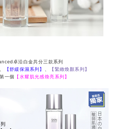
dvanced卓沿白金共分三款系列
、
【舒緩保濕系列】
、
【緊緻煥顏系列】
第一個
【水耀肌光感煥亮系列】