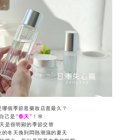
是哪個季節逛藥妝店逛最久？
自己是
“春天”
！🌸
天是很明顯的季節交替
乾的冬天換到悶熱潮濕的夏天