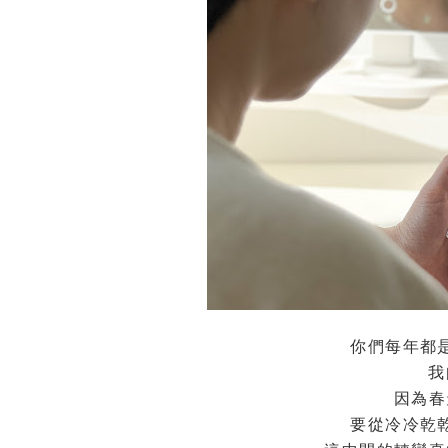
你們每年都
我
因為春
要從冷冷乾