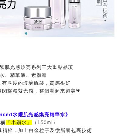
耀肌光感煥亮系列三大重點品項
水、精華液、素顏霜
具有厚度的玻璃瓶裝，質感很好
線閃耀粉紫光感，整個看起來超美💗
vanced水耀肌光感煥亮精華水》
又稱
「小鑽水」
（150ml）
酵母精粹，加上白金粒子及微脂囊包裹技術