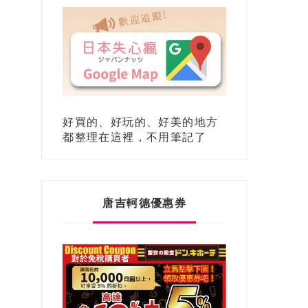
好買的、好玩的、好美的地方
都整理在這裡，不用筆記了
唐吉軻德優惠券