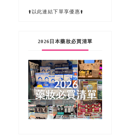
⬆️以此連結下單享優惠⬆️
2026日本藥妝必買清單