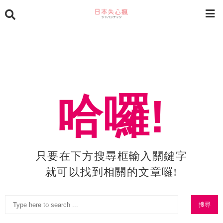
哈囉!
只要在下方搜尋框輸入關鍵字
就可以找到相關的文章囉!