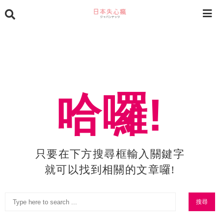
哈囉!
只要在下方搜尋框輸入關鍵字
就可以找到相關的文章囉!