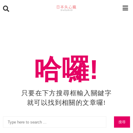
哈囉!
只要在下方搜尋框輸入關鍵字
就可以找到相關的文章囉!