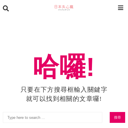
哈囉!
只要在下方搜尋框輸入關鍵字
就可以找到相關的文章囉!