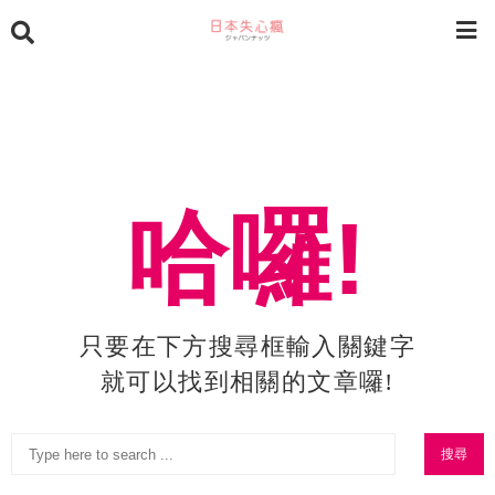
哈囉!
只要在下方搜尋框輸入關鍵字
就可以找到相關的文章囉!