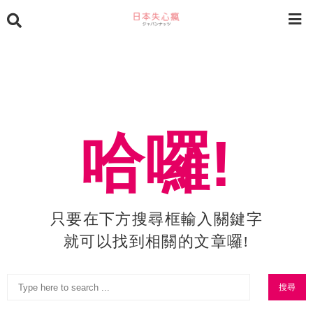
哈囉!
只要在下方搜尋框輸入關鍵字
就可以找到相關的文章囉!