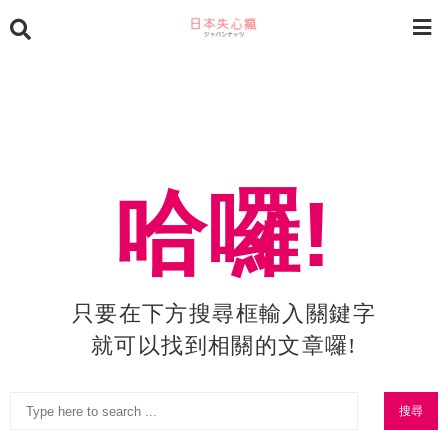
哈囉!
只要在下方搜尋框輸入關鍵字
就可以找到相關的文章囉!