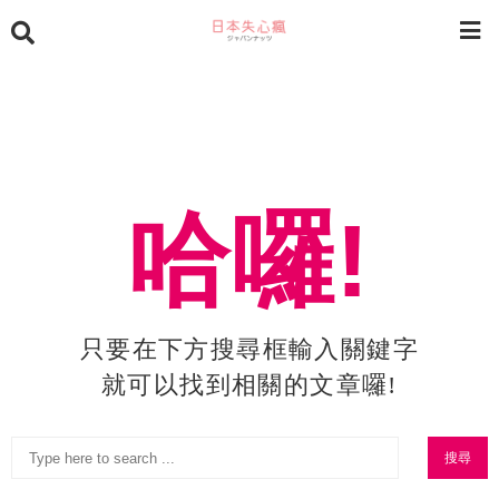
哈囉!
只要在下方搜尋框輸入關鍵字
就可以找到相關的文章囉!