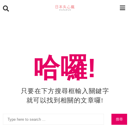
哈囉!
只要在下方搜尋框輸入關鍵字
就可以找到相關的文章囉!