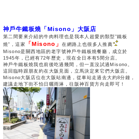
神戶牛鐵板燒「Misono」大阪店
第二間要來介紹的牛肉料理也是我本人超愛的類型"鐵板
「Misono」
燒"，這家
在網路上也很多人推薦
Misono是關西地區的老字號神戶牛鐵板燒餐廳，成立於
1945年，已經有72年歷史，現在全日本有5間分店。
神戶牛鐵板燒我也前後吃過幾間，但一直沒試過Misono。
這回臨時跟朋友約在大阪見面，立馬決定來它們大阪店。
Misono大阪店位在大阪站南邊，從車站走過去大約8分鐘，
建議走地下街不怕日曬雨淋，往阪神百貨方向走即可！