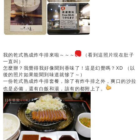
我的乾式熟成炸牛排來啦～～～
（看到這照片現在肚子
一直叫）
怎麼辦？我覺得我好像聞到香味了！這是幻覺嗎？XD （以
後的照片如果能聞到味道就慘了～）
一份乾式熟成炸牛排套餐，除了有炸牛排之外，爽口的沙拉
也是必備，還有白飯和湯，該有的都附上了。