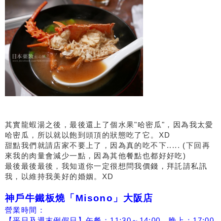
其實龍蝦湯之後，最後還上了個水果"哈密瓜"，因為我太愛
哈密瓜，所以就以飽到頭頂的狀態吃了它。XD
甜點我們就請店家不要上了，因為真的吃不下..... (下回再
來我的肉量會減少一點，因為其他餐點也都好好吃)
最後最後最後，我知道你一定很想問我價錢，拜託請私訊
我，以維持我美好的婚姻。XD
神戶牛鐵板燒「Misono」大阪店
營業時間：
【平日及週末例假日】午餐：11:30～14:00、晚上：17:00