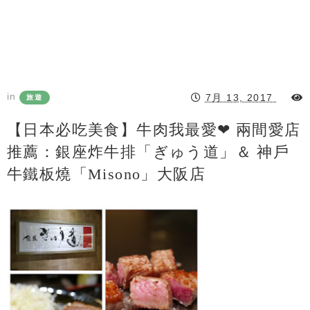
in
7月 13, 2017
旅遊
【日本必吃美食】牛肉我最愛❤ 兩間愛店
推薦：銀座炸牛排「ぎゅう道」＆ 神戶
牛鐵板燒「Misono」大阪店