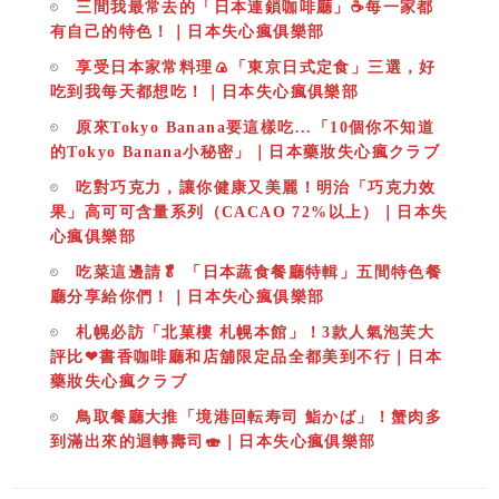
三間我最常去的「日本連鎖咖啡廳」☕️每一家都
有自己的特色！｜日本失心瘋俱樂部
享受日本家常料理🍙「東京日式定食」三選，好
吃到我每天都想吃！｜日本失心瘋俱樂部
原來Tokyo Banana要這樣吃...「10個你不知道
的Tokyo Banana小秘密」｜日本藥妝失心瘋クラブ
吃對巧克力，讓你健康又美麗！明治「巧克力效
果」高可可含量系列（CACAO 72%以上）｜日本失
心瘋俱樂部
吃菜這邊請🥬 「日本蔬食餐廳特輯」五間特色餐
廳分享給你們！｜日本失心瘋俱樂部
札幌必訪「北菓樓 札幌本館」！3款人氣泡芙大
評比❤書香咖啡廳和店舖限定品全都美到不行｜日本
藥妝失心瘋クラブ
鳥取餐廳大推「境港回転寿司 鮨かば」！蟹肉多
到滿出來的迴轉壽司🍣｜日本失心瘋俱樂部