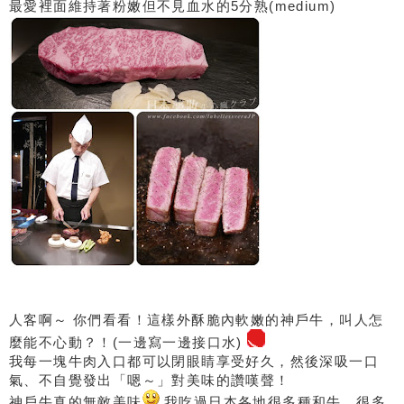
最愛裡面維持著粉嫩但不見血水的5分熟(medium)
人客啊～ 你們看看！這樣外酥脆內軟嫩的神戶牛，叫人怎
麼能不心動？！(一邊寫一邊接口水)
我每一塊牛肉入口都可以閉眼睛享受好久，然後深吸一口
氣、不自覺發出「嗯～」對美味的讚嘆聲！
神戶牛真的無敵美味
我吃過日本各地很多種和牛，很多