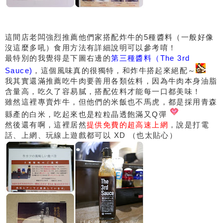
這間店老闆強烈推薦他們家搭配炸牛的5種醬料（一般好像
沒這麼多吼）食用方法有詳細說明可以參考唷！
最特別的我覺得是下圖右邊的
第三種醬料（The 3rd
Sauce)
，這個風味真的很獨特，和炸牛搭起來絕配～
我其實還滿推薦吃牛肉要善用各類佐料，因為牛肉本身油脂
含量高，吃久了容易膩，搭配佐料才能每一口都美味！
雖然這裡專賣炸牛，但他們的米飯也不馬虎，都是採用青森
縣產的白米，吃起來也是粒粒晶透飽滿又Q彈
然後還有啊，這裡居然
提供免費的超高速上網
，說是打電
話、上網、玩線上遊戲都可以 XD （也太貼心）