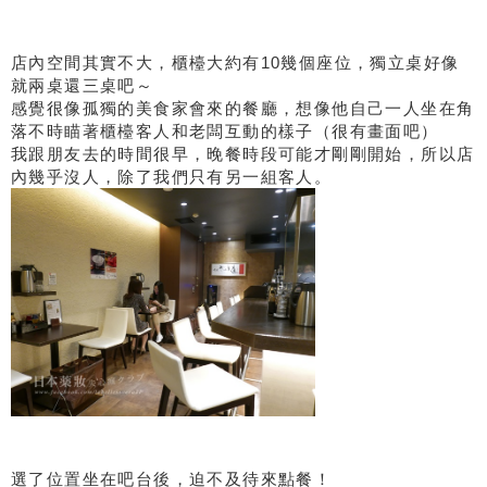
店內空間其實不大，櫃檯大約有10幾個座位，獨立桌好像
就兩桌還三桌吧～
感覺很像孤獨的美食家會來的餐廳，想像他自己一人坐在角
落不時瞄著櫃檯客人和老闆互動的樣子（很有畫面吧）
我跟朋友去的時間很早，晚餐時段可能才剛剛開始，所以店
內幾乎沒人，除了我們只有另一組客人。
選了位置坐在吧台後，迫不及待來點餐！