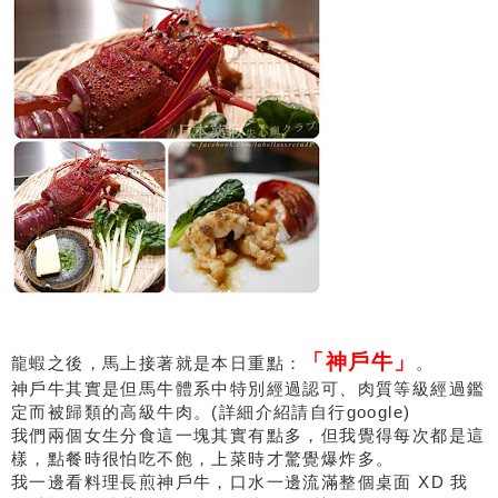
「神戶牛」
龍蝦之後，馬上接著就是本日重點：
。
神戶牛其實是但馬牛體系中特別經過認可、肉質等級經過鑑
定而被歸類的高級牛肉。(詳細介紹請自行google)
我們兩個女生分食這一塊其實有點多，但我覺得每次都是這
樣，點餐時很怕吃不飽，上菜時才驚覺爆炸多。
我一邊看料理長煎神戶牛，口水一邊流滿整個桌面 XD 我