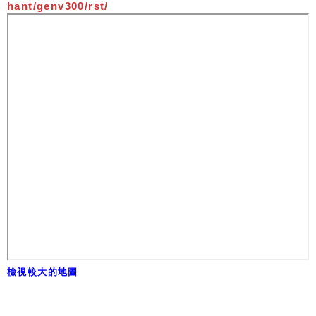
hant/genv300/rst/
檢視較大的地圖