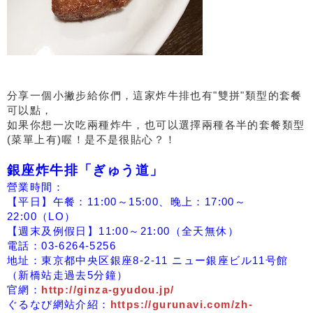
分享一個小撇步給你們，這家炸牛排也有"雙拼"類型的套餐
可以點，
如果你想一次吃兩種炸牛，也可以選擇兩種各半的套餐類型
(菜單上有)喔！是不是很貼心？！
銀座炸牛排「ぎゅう道」
營業時間：
【平日】午餐：11:00～15:00、晚上：17:00～
22:00（LO）
【週末及例假日】11:00～21:00（全天無休）
電話：03-6264-5256
地址：東京都中央区銀座8-2-11 ニュー銀座ビル11号館
（新橋站走過去5分鐘）
官網：
http://ginza-gyudou.jp/
ぐるなび網站介紹：
https://gurunavi.com/zh-