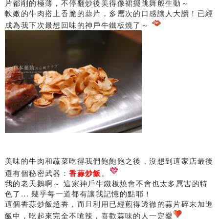
片都削的極薄，不停翻炒後美得像裙擺跳舞般生動～
軟嫩的牛肉搭上香脆的蒜片，多層次的口感讓人大讚！已經
成為我下次最想回味的神戶牛鐵板燒了～
美味的牛肉和蔬菜吃得我們飽飽飽之後，沒想到這家店最後
還有個秘密武器：
香蒜炒飯
。
我的老天鵝啊～ 這家神戶牛鐵板燒會不會也太多厲害的特
色了... 幾乎每一道都有讓我記憶的點耶！
這個香蒜炒飯超香，而且利用已經煎得透徹的蒜片碎末加進
飯中，吃起來完全不嗆辣，喜歡蒜味的人一定愛