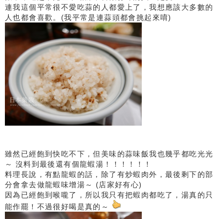
連我這個平常很不愛吃蒜的人都愛上了，我想應該大多數的
人也都會喜歡。(我平常是連蒜頭都會挑起來唷)
雖然已經飽到快吃不下，但美味的蒜味飯我也幾乎都吃光光
～ 沒料到最後還有個龍蝦湯！！！！！！
料理長說，有點龍蝦的話，除了有炒蝦肉外，最後剩下的部
分會拿去做龍蝦味增湯～ (店家好有心)
因為已經飽到喉嚨了，所以我只有把蝦肉都吃了，湯真的只
能作罷！不過很好喝是真的～