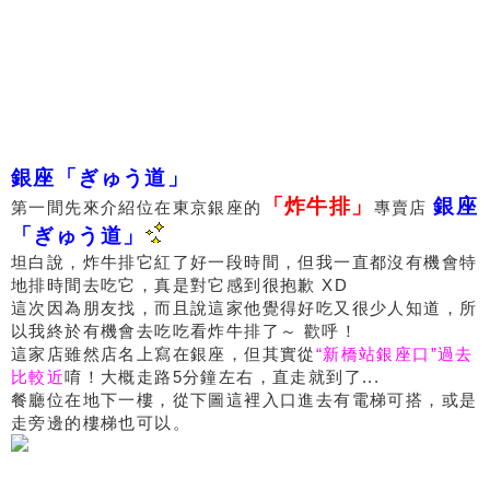
銀座「ぎゅう道」
「炸牛排」
銀座
第一間先來介紹位在東京銀座的
專賣店
「ぎゅう道」
坦白說，炸牛排它紅了好一段時間，但我一直都沒有機會特
地排時間去吃它，真是對它感到很抱歉 XD
這次因為朋友找，而且說這家他覺得好吃又很少人知道，所
以我終於有機會去吃吃看炸牛排了～ 歡呼！
這家店雖然店名上寫在銀座，但其實從
“新橋站銀座口”過去
比較近
唷！大概走路5分鐘左右，直走就到了...
餐廳位在地下一樓，從下圖這裡入口進去有電梯可搭，或是
走旁邊的樓梯也可以。