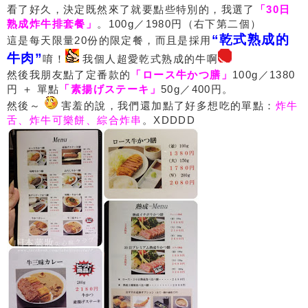
看了好久，決定既然來了就要點些特別的，我選了
「30日
熟成炸牛排套餐」
。100g／1980円（右下第二個）
“乾式熟成的
這是每天限量20份的限定餐，而且是採用
牛肉”
唷！
我個人超愛乾式熟成的牛啊
然後我朋友點了定番款的
「ロース牛かつ膳」
100g／1380
円 ＋ 單點
「素揚げステーキ」
50g／400円。
然後～
害羞的說，我們還加點了好多想吃的單點：
炸牛
舌、炸牛可樂餅、綜合炸串
。XDDDD