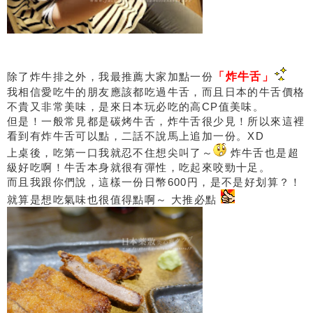
除了炸牛排之外，我最推薦大家加點一份
「炸牛舌」
我相信愛吃牛的朋友應該都吃過牛舌，而且日本的牛舌價格
不貴又非常美味，是來日本玩必吃的高CP值美味。
但是！一般常見都是碳烤牛舌，炸牛舌很少見！所以來這裡
看到有炸牛舌可以點，二話不說馬上追加一份。XD
上桌後，吃第一口我就忍不住想尖叫了～
炸牛舌也是超
級好吃啊！牛舌本身就很有彈性，吃起來咬勁十足。
而且我跟你們說，這樣一份日幣600円，是不是好划算？！
就算是想吃氣味也很值得點啊～ 大推必點