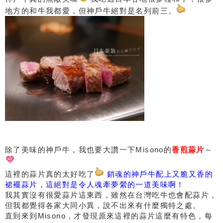
地方的和牛我都愛，但神戶牛絕對是名列前三。
除了美味的神戶牛，我也要大讚一下Misono的
香煎蒜片
～
這裡的蒜片真的太好吃了
銷魂的神戶牛配上又脆又香的
裙襬蒜片，這絕對是令人魂牽夢縈的一道美味啊！
我其實沒有很愛蒜片這東西，雖然在台灣吃牛也會配蒜片，
但我都覺得各家大同小異，說不出來有什麼獨特之處。
直到來到Misono，才發現原來這裡的蒜片這麼有特色，每