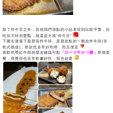
除了炸牛舌之外，其他我們加點的小品表現則比較平實，好
吃但不特別驚豔，我還是大推"炸牛舌"
下圖右邊最下面那張炸牛排，是朋友點的一般款炸牛排(非
乾式熟成)，那款也非常好吃唷，而且便宜
喜歡吃帶紅牛肉的朋友建議可點
「ロース牛かつ膳」
那個套
餐，我覺得也非常軟嫩好吃，我也超愛