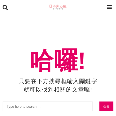
哈囉!
只要在下方搜尋框輸入關鍵字
就可以找到相關的文章囉!