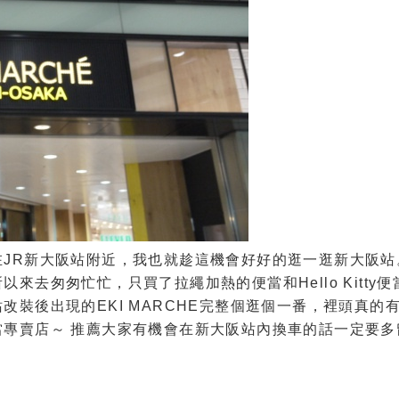
JR新大阪站附近，我也就趁這機會好好的逛一逛新大阪站
去匆匆忙忙，只買了拉繩加熱的便當和Hello Kitty便
裝後出現的EKI MARCHE完整個逛個一番，裡頭真的
專賣店～ 推薦大家有機會在新大阪站內換車的話一定要多