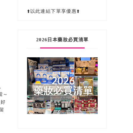
⬆️以此連結下單享優惠⬆️
2026日本藥妝必買清單
。
當～
有好
留