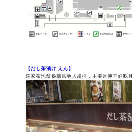
【だし茶漬け えん】
這家茶泡飯餐廳當地人超推，主要是便宜好吃