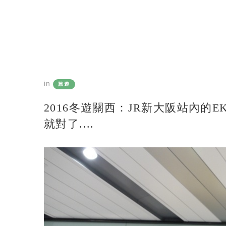
in
旅遊
2016冬遊關西：JR新大阪站內的E
就對了....