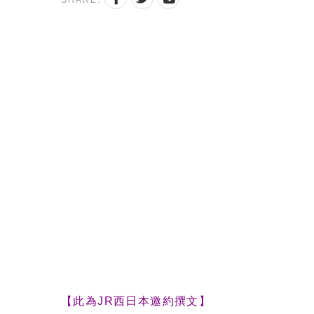
SHARE:
【此為JR西日本邀約撰文】