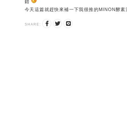
錯
今天這篇就趕快來補一下我很推的MINON酵
SHARE: