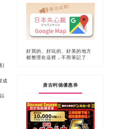
好買的、好玩的、好美的地方
都整理在這裡，不用筆記了
邊)
潔成
唐吉軻德優惠券
以