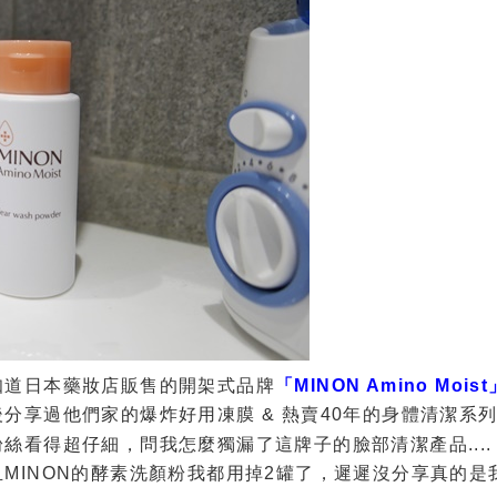
知道日本藥妝店販售的開架式品牌
「MINON Amino Moist
分享過他們家的爆炸好用凍膜 & 熱賣40年的身體清潔系
絲看得超仔細，問我怎麼獨漏了這牌子的臉部清潔產品...
MINON的酵素洗顏粉我都用掉2罐了，遲遲沒分享真的是