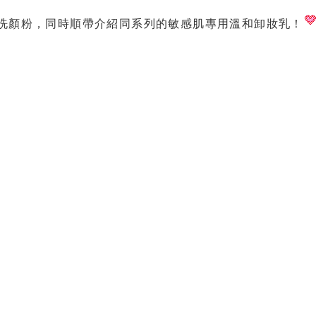
素洗顏粉，同時順帶介紹同系列的敏感肌專用溫和卸妝乳！