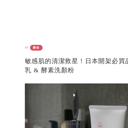
in
藥妝
敏感肌的清潔救星！日本開架必買品牌「
乳 & 酵素洗顏粉