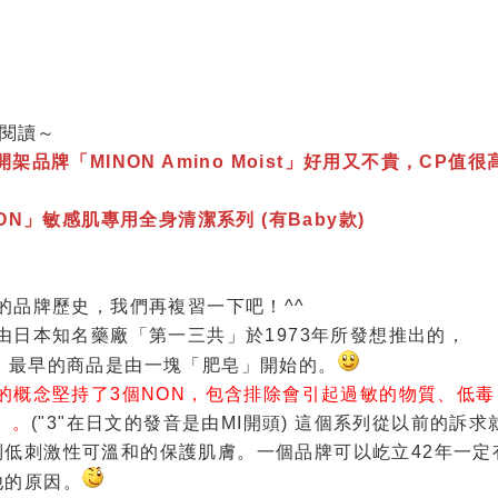
伸閱讀～
品牌「MINON Amino Moist」好用又不貴，CP值很
N」敏感肌專用全身清潔系列 (有Baby款)
的品牌歷史，我們再複習一下吧！^^
由日本知名藥廠「第一三共」於1973年所發想推出的，
，最早的商品是由一塊「肥皂」開始的。
們的概念堅持了3個NON，包含排除會引起過敏的物質、低毒
」。
("3"在日文的發音是由MI開頭) 這個系列從以前的訴求
低刺激性可溫和的保護肌膚。一個品牌可以屹立42年一定
他的原因。