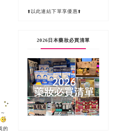
⬆️以此連結下單享優惠⬆️
2026日本藥妝必買清單
」
列～
.
我的