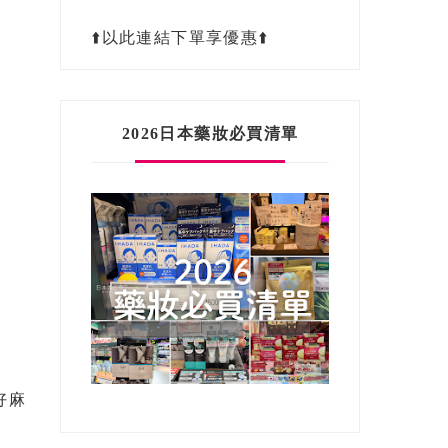
⬆️以此連結下單享優惠⬆️
2026日本藥妝必買清單
好麻