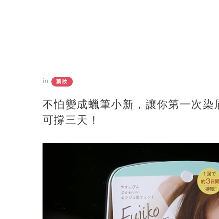
in
藥妝
不怕變成蠟筆小新，讓你第一次染眉就上手
可撐三天！