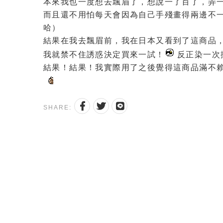
本來我也一度想去飄眉了，想說一了百了，弄
而且還不用怕每天會因為自己手殘畫得兩邊不一
哈）
結果在我去飄眉前，我在日本又看到了這商品，
我就禁不住誘惑決定買來一試！
反正染一次
結果！結果！我實際用了之後覺得這商品滿不
SHARE: