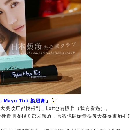
ko Mayu Tint 染眉膏」
各大美妝店都找得到，Loft也有販售（我有看過）。
子身邊朋友很多都去飄眉，害我也開始覺得每天都要畫眉毛