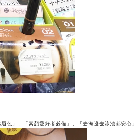
眉色」、「素顏愛好者必備」、「去海邊去泳池都安心」...