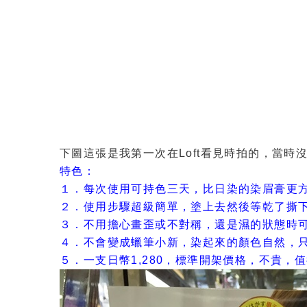
下圖這張是我第一次在Loft看見時拍的，當時
特色：
１．每次使用可持色三天，比日染的染眉膏更
２．使用步驟超級簡單，塗上去然後等乾了撕
３．不用擔心畫歪或不對稱，還是濕的狀態時
４．不會變成蠟筆小新，染起來的顏色自然，
５．一支日幣1,280，標準開架價格，不貴，