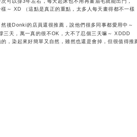
一次可以撐3年左右，每天起床也不用再畫眉毛就能出門，
樣～ XD （這點是真正的重點，太多人每天畫得都不一樣
然後Donki的店員還很推薦，說他們很多同事都愛用中～
撐三天，萬一真的很不OK，大不了忍個三天嘛～ XDDD
賴的，染起來好簡單又自然，雖然也還是會掉，但很值得推