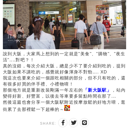
說到大阪，大家馬上想到的一定就是"美食"、"購物"、"夜生
活"....對吧？！
真的沒錯，每次介紹大阪，總是少不了要介紹到吃的，提到
大阪如果不講吃的，感覺就好像渾身不對勁.... XD
我這次也要來介紹一個跟吃相關的部分，但不只有吃的，還
有很多好買的伴手禮、小禮物唷！
那個地方就是重新改裝剛滿一年左右的
「新大阪駅」
，站內
變得好新、好豐富，以後去等車要多留點時間在那了...
然後這篇也會分享一個大阪駅附近按摩放鬆的好地方唷，逛
街累了去那裡鬆一下超棒的～
SHARE: