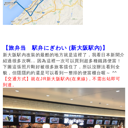
【旅弁当 駅弁にぎわい (新大阪駅內)】
新大阪駅內改裝的最酷的地方就是這裡了，我看日本新聞介
紹過很多次啊... 因為這裡一次可以買到超多種鐵路便當！
下圖這張照片剛好被很多旅客擋住了，所以沒辦法看到全
貌，但隱隱約約還是可以看到一整排的便當櫃台喔～ ^^
【交通方式】就在JR新大阪駅內(在來線)，不需出站即可
到達。