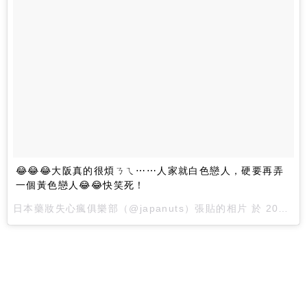
😂😂😂大阪真的很煩ㄋㄟ⋯⋯人家就白色戀人，硬要再弄
一個黃色戀人😂😂快笑死！
日本藥妝失心瘋俱樂部（@japanuts）張貼的相片 於 2016 年 3月 月 1 11:49下午 PST 張貼