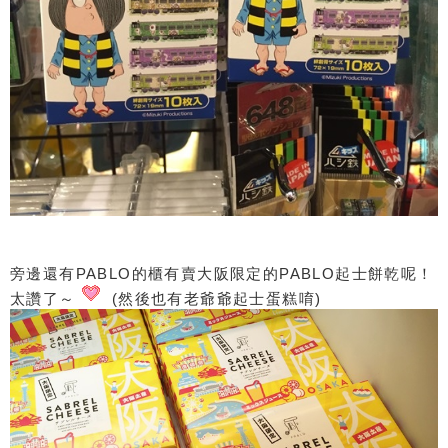
旁邊還有PABLO的櫃有賣大阪限定的PABLO起士餅乾呢！
太讚了～
(然後也有老爺爺起士蛋糕唷)