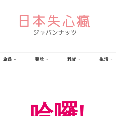
旅遊
藥妝
雜貨
生活
哈囉!