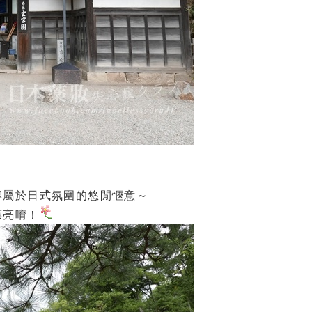
專屬於日式氛圍的悠閒愜意～
漂亮唷！