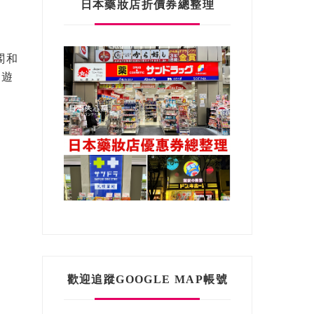
日本藥妝店折價券總整理
。
閣和
批遊
歡迎追蹤GOOGLE MAP帳號