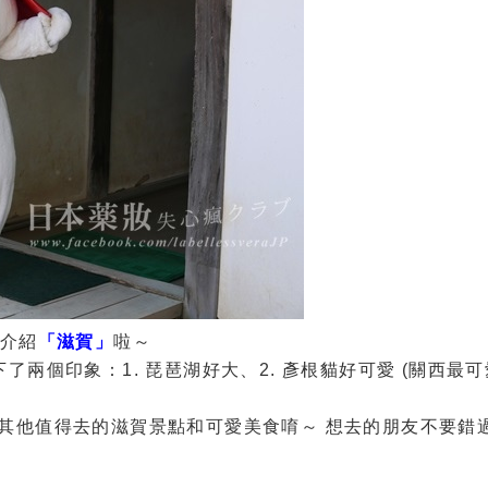
介紹
「滋賀」
啦～
兩個印象：1. 琵琶湖好大、2. 彥根貓好可愛 (關西最可
其他值得去的滋賀景點和可愛美食唷～ 想去的朋友不要錯