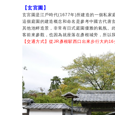
【玄宮園】
玄宮園是江戶時代(1677年)所建造的一個私
這個庭園的建造概念和命名是參考中國古代唐
其他池畔造景，非常有日式庭園優雅的氣氛。此
客前來參觀，也因為就座落在彥根城旁，所以
【交通方式】從JR彥根駅西口出來步行大約1