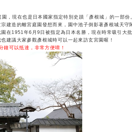
家庭園，現在也是日本國家指定特別史蹟「彥根城」的一部份
玄宗建造的離宮庭園發想而來，園中池子倒影著彥根城天守
園在1951年6月9日被指定為日本名勝，現在時常吸引大
我也建議大家參觀彥根城時可以一起來訪玄宮園喔！
6分鐘可以抵達，非常方便唷！