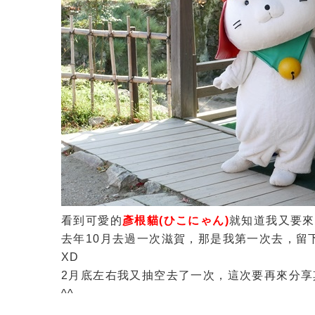
看到可愛的
彥根貓(ひこにゃん)
就知道我又要來
去年10月去過一次滋賀，那是我第一次去，留下了
XD
2月底左右我又抽空去了一次，這次要再來分享
^^