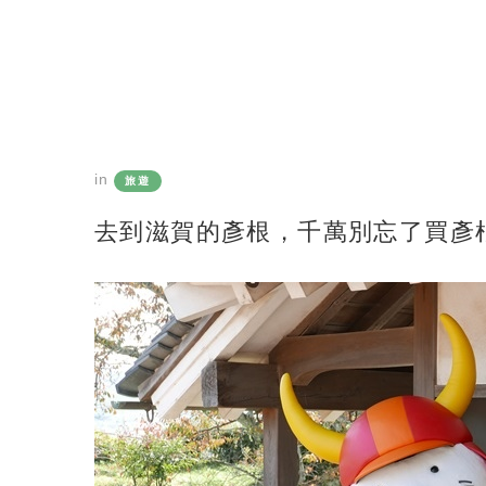
in
旅遊
去到滋賀的彥根，千萬別忘了買彥