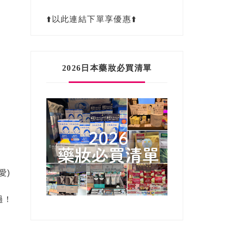
⬆️以此連結下單享優惠⬆️
2026日本藥妝必買清單
愛)
過！