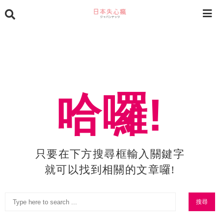
哈囉!
只要在下方搜尋框輸入關鍵字
就可以找到相關的文章囉!