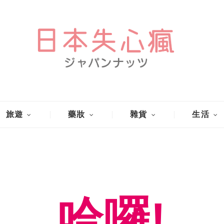
旅遊
藥妝
雜貨
生活
哈囉!