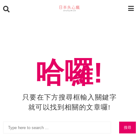
哈囉!
只要在下方搜尋框輸入關鍵字
就可以找到相關的文章囉!