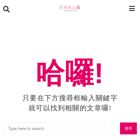
哈囉!
只要在下方搜尋框輸入關鍵字
就可以找到相關的文章囉!