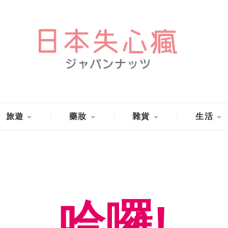
旅遊
藥妝
雜貨
生活
哈囉!