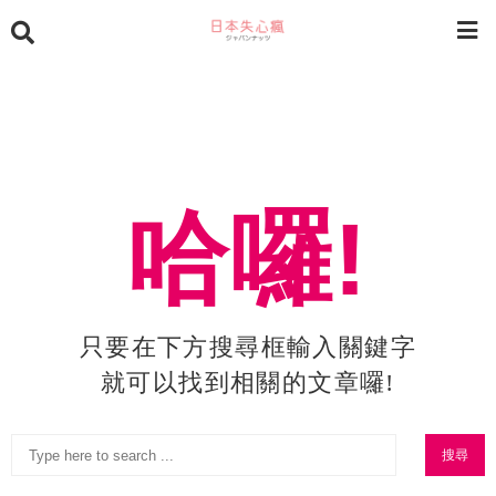
哈囉!
只要在下方搜尋框輸入關鍵字
就可以找到相關的文章囉!