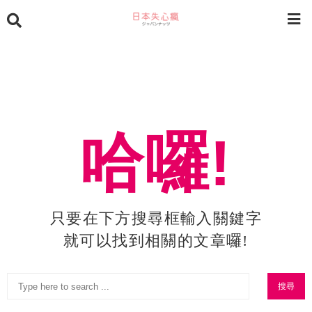
哈囉!
只要在下方搜尋框輸入關鍵字
就可以找到相關的文章囉!