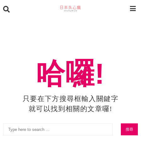
哈囉!
只要在下方搜尋框輸入關鍵字
就可以找到相關的文章囉!